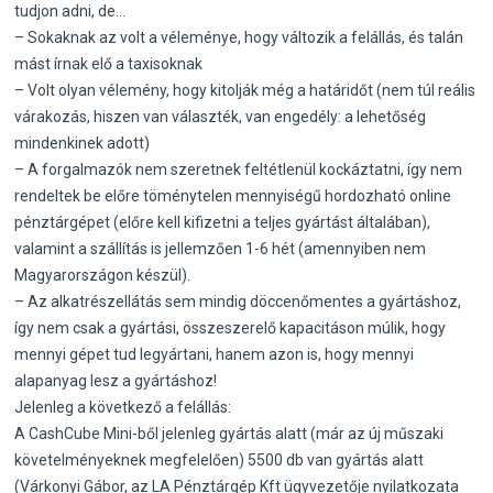
tudjon adni, de…
– Sokaknak az volt a véleménye, hogy változik a felállás, és talán
mást írnak elő a taxisoknak
– Volt olyan vélemény, hogy kitolják még a határidőt (nem túl reális
várakozás, hiszen van választék, van engedély: a lehetőség
mindenkinek adott)
– A forgalmazók nem szeretnek feltétlenül kockáztatni, így nem
rendeltek be előre töménytelen mennyiségű hordozható online
pénztárgépet (előre kell kifizetni a teljes gyártást általában),
valamint a szállítás is jellemzően 1-6 hét (amennyiben nem
Magyarországon készül).
– Az alkatrészellátás sem mindig döccenőmentes a gyártáshoz,
így nem csak a gyártási, összeszerelő kapacitáson múlik, hogy
mennyi gépet tud legyártani, hanem azon is, hogy mennyi
alapanyag lesz a gyártáshoz!
Jelenleg a következő a felállás:
A CashCube Mini-ből jelenleg gyártás alatt (már az új műszaki
követelményeknek megfelelően) 5500 db van gyártás alatt
(Várkonyi Gábor, az LA Pénztárgép Kft ügyvezetője nyilatkozata