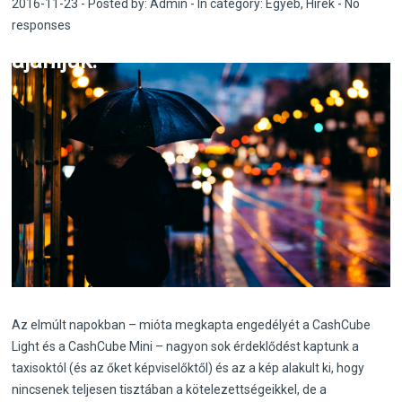
2016-11-23 - Posted by:
Admin
- In category:
Egyéb
,
Hírek
-
No
responses
ajánljuk!
Az elmúlt napokban – mióta megkapta engedélyét a CashCube
Light és a CashCube Mini – nagyon sok érdeklődést kaptunk a
taxisoktól (és az őket képviselőktől) és az a kép alakult ki, hogy
nincsenek teljesen tisztában a kötelezettségeikkel, de a