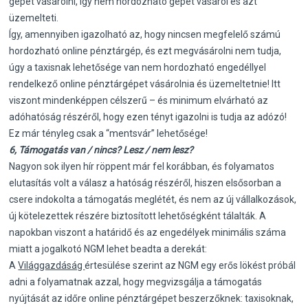
gépet vásárolni, így nem hordozható gépet vásárol és azt
üzemelteti.
Így, amennyiben igazolható az, hogy nincsen megfelelő számú
hordozható online pénztárgép, és ezt megvásárolni nem tudja,
úgy a taxisnak lehetősége van nem hordozható engedéllyel
rendelkező online pénztárgépet vásárolnia és üzemeltetnie! Itt
viszont mindenképpen célszerű – és minimum elvárható az
adóhatóság részéről, hogy ezen tényt igazolni is tudja az adózó!
Ez már tényleg csak a “mentsvár” lehetősége!
6, Támogatás van / nincs? Lesz / nem lesz?
Nagyon sok ilyen hír röppent már fel korábban, és folyamatos
elutasítás volt a válasz a hatóság részéről, hiszen elsősorban a
csere indokolta a támogatás meglétét, és nem az új vállalkozások,
új kötelezettek részére biztosított lehetőségként tálalták. A
napokban viszont a határidő és az engedélyek minimális száma
miatt a jogalkotó NGM lehet beadta a derekát:
A
Világgazdáság
értesülése szerint az NGM egy erős lökést próbál
adni a folyamatnak azzal, hogy megvizsgálja a támogatás
nyújtását az időre online pénztárgépet beszerzőknek: taxisoknak,