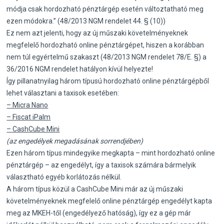
módja csak hordozható pénztárgép esetén változtatható meg
ezen módokra.” (48/2013 NGM rendelet 44. § (10))
Ez nem azt jelenti, hogy az új műszaki követelményeknek
megfelelő hordozható online pénztárgépet, hiszen a korábban
nem túl egyértelmű szakaszt (48/2013 NGM rendelet 78/E. §) a
36/2016 NGM rendelet hatályon kívül helyezte!
Így pillanatnyilag három típusú hordozható online pénztárgépből
lehet választani a taxisok esetében:
– Micra Nano
– Fiscat iPalm
– CashCube Mini
(az engedélyek megadásának sorrendjében)
Ezen három típus mindegyike megkapta – mint hordozható online
pénztárgép – az engedélyt, így a taxisok számára bármelyik
választható egyéb korlátozás nélkül.
A három típus közül a CashCube Mini már az új műszaki
követelményeknek megfelelő online pénztárgép engedélyt kapta
meg az MKEH-től (engedélyező hatóság), így ez a gép már