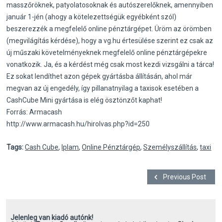
masszőröknek, patyolatosoknak és autószerelőknek, amennyiben
január 1-jén (ahogy a kötelezettségük egyébként szól)
beszerezzék a megfelelő online pénztárgépet. Üröm az örömben
(megvilágítás kérdése), hogy a vg.hu értesülése szerint ez csak az
új műszaki követelményeknek megfelelő online pénztárgépekre
vonatkozik. Ja, és a kérdést még csak most kezdi vizsgálni a tárca!
Ez sokat lendíthet azon gépek gyártásba állításán, ahol már
megvan az új engedély, így pillanatnyilag a taxisok esetében a
CashCube Mini gyártása is elég ösztönzőt kaphat!
Forrás: Armacash
http://www.armacash.hu/hirolvas.php?id=250
Tags:
Cash Cube
,
Iplam
,
Online Pénztárgép
,
Személyszállítás
,
taxi
Previous Post
Jelenleg van kiadó autónk!