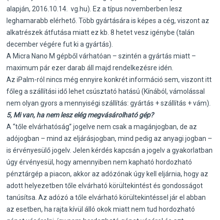
alapján, 2016.10.14. vg.hu). Ez a típus novemberben lesz
leghamarabb elérhető. Több gyártására is képes a cég, viszont az
alkatrészek átfutása miatt ez kb. 8 hetet vesz igénybe (talán
december végére fut ki a gyártás).
A Micra Nano M gépből várhatóan – szintén a gyártás miatt –
maximum pár ezer darab áll majd rendelkezésre idén.
Az iPalm-ról nincs még ennyire konkrét információ sem, viszont itt
főleg a szállítási idő lehet csúsztató hatású (Kínából, vámolással
nem olyan gyors a mennyiségi szállítás: gyártás + szállítás + vám).
5, Mi van, ha nem lesz elég megvásárolható gép?
A “tőle elvárhatóság” jogelve nem csak a magánjogban, de az
adójogban – mind az eljárásjogban, mind pedig az anyagi jogban –
is érvényesülő jogelv. Jelen kérdés kapcsán a jogelv a gyakorlatban
úgy érvényesül, hogy amennyiben nem kapható hordozható
pénztárgép a piacon, akkor az adózónak úgy kell eljárnia, hogy az
adott helyezetben tőle elvárható körültekintést és gondosságot
tanúsítsa. Az adózó a tőle elvárható körültekintéssel jár el abban
az esetben, ha rajta kívül álló okok miatt nem tud hordozható