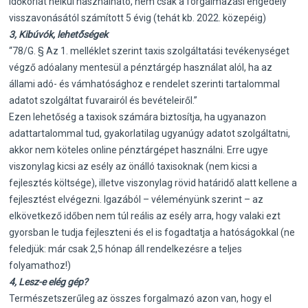
időkorlát nélkül használható, nem csak a forgalmazási engedély
visszavonásától számított 5 évig (tehát kb. 2022. közepéig)
3, Kibúvók, lehetőségek
“78/G. § Az 1. melléklet szerint taxis szolgáltatási tevékenységet
végző adóalany mentesül a pénztárgép használat alól, ha az
állami adó- és vámhatósághoz e rendelet szerinti tartalommal
adatot szolgáltat fuvarairól és bevételeiről.”
Ezen lehetőség a taxisok számára biztosítja, ha ugyanazon
adattartalommal tud, gyakorlatilag ugyanúgy adatot szolgáltatni,
akkor nem köteles online pénztárgépet használni. Erre ugye
viszonylag kicsi az esély az önálló taxisoknak (nem kicsi a
fejlesztés költsége), illetve viszonylag rövid határidő alatt kellene a
fejlesztést elvégezni. Igazából – véleményünk szerint – az
elkövetkező időben nem túl reális az esély arra, hogy valaki ezt
gyorsban le tudja fejleszteni és el is fogadtatja a hatóságokkal (ne
feledjük: már csak 2,5 hónap áll rendelkezésre a teljes
folyamathoz!)
4, Lesz-e elég gép?
Természetszerűleg az összes forgalmazó azon van, hogy el