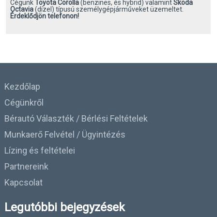
Cégünk
Toyota Corolla
(benzines, és hybrid) valamint
Skoda
Octavia
(dízel) típusú személygépjárműveket üzemeltet.
Érdeklődjön telefonon!
Kezdőlap
Cégünkről
Bérautó Választék / Bérlési Feltételek
Munkaerő Felvétel / Ügyintézés
Lízing és feltételei
Partnereink
Kapcsolat
Legutóbbi bejegyzések