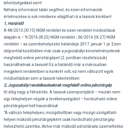
lehetőségeikkel sem!
Néhány információ talán segíthet, és ezen információk
értelmezése is sok mindenre világíthat rá a taxisok körében!
1, Határidő
A 48/2013 (XI.15) NGM rendelet és ezen rendelet módosításai
alapján is – 9/2016 (III.25) NGM rendelet ; 36/2016 (IX.27) NGM
rendelet – az üzembehelyezés határideje 2017. január 1-je. Ezen
időponttal kezdődően már csak a jogszabályi követelményeknek
megfelelő online pénztárgépet (2. pontban részletezzük)
használhatnak a taxisok! Ez a határidő már a márciusban
megjelent rendeletben is konkrét volt, ez nem változott egyik
módosításban sem a taxisok tekintetében.
2, Jogszabályi rendelkezéseknek megfelelő online pénztárgép
Itt elég nagy a félreértés. A taxisok szempontjából – miután nem
egy telephelyen végzik a tevékenységüket – hordozható online
pénztárgépet kell használniuk:
“A változó telephelyen, mozgóboltban vagy mozgó szolgáltató
helyen működő pénztárgépként csak hordozható pénztárgép
helyezhető üzembe, illetve már működő pénztárgép üzemeltetési