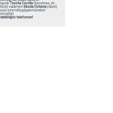
égünk
Toyota Corolla
(benzines, és
ybrid) valamint
Skoda Octavia
(dízel)
ípusú személygépjárműveket
zemeltet.
rdeklődjön telefonon!