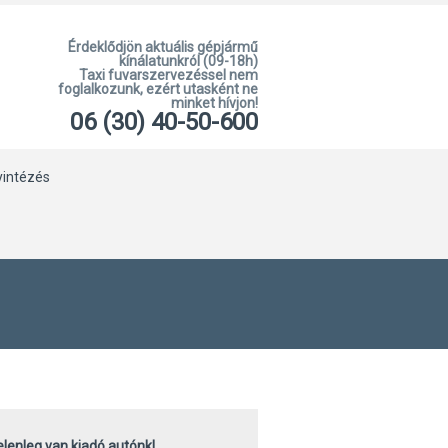
Érdeklődjön aktuális gépjármű
kínálatunkról (09-18h)
Taxi fuvarszervezéssel nem
foglalkozunk, ezért utasként ne
minket hívjon!
06 (30) 40-50-600
yintézés
elenleg van kiadó autónk!