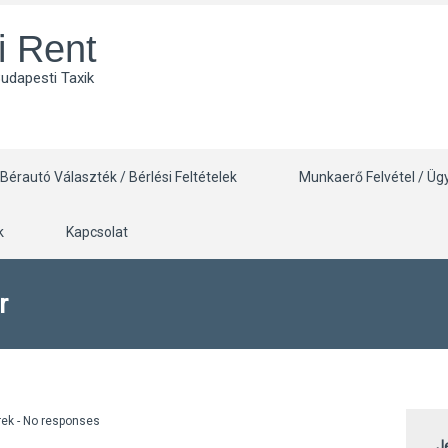
i Rent
Budapesti Taxik
Bérautó Választék / Bérlési Feltételek
Munkaerő Felvétel / Üg
k
Kapcsolat
r
rek
-
No responses
J