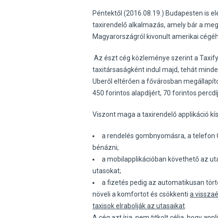
Péntektől (2016.08.19.) Budapesten is el
taxirendelő alkalmazás, amely bár a megha
Magyarországról kivonult amerikai cégéh
Az észt cég közleménye szerint a Taxify
taxitársaságként indul majd, tehát minden
Uberől eltérően a fővárosban megállapíto
450 forintos alapdíjért, 70 forintos percdíj
Viszont maga a taxirendelő applikáció kí
a rendelés gombnyomásra, a telefon GP
bénázni;
a mobilapplikációban követhető az ut
utasokat;
a fizetés pedig az automatikusan tör
növeli a komfortot és csökkenti
a vissza
taxisok elrabolják az utasaikat
.
A cég azt írja, nem titkolt célja, hogy ap