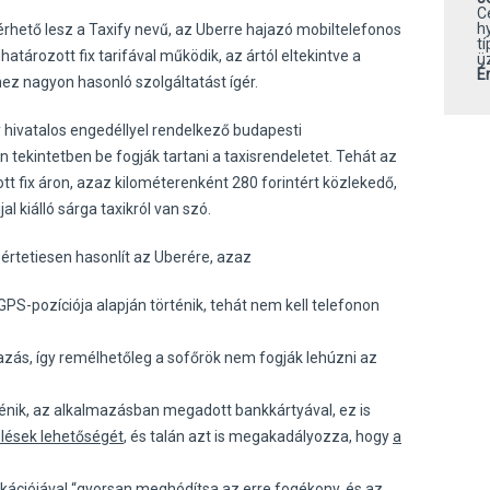
C
h
érhető lesz a Taxify nevű, az Uberre hajazó mobiltelefonos
t
tározott fix tarifával működik, az ártól eltekintve a
ü
É
ez nagyon hasonló szolgáltatást ígér.
 hivatalos engedéllyel rendelkező budapesti
 tekintetben be fogják tartani a taxisrendeletet. Tehát az
tt fix áron, azaz kilométerenként 280 forintért közlekedő,
jal kiálló sárga taxikról van szó.
sértetiesen hasonlít az Uberére, azaz
S-pozíciója alapján történik, tehát nem kell telefonon
azás, így remélhetőleg a sofőrök nem fogják lehúzni az
ténik, az alkalmazásban megadott bankkártyával, ez is
élések lehetőségét
, és talán azt is megakadályozza, hogy
a
plikációjával “gyorsan meghódítsa az erre fogékony, és az