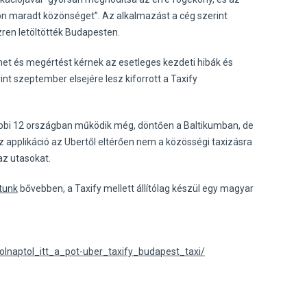
n maradt közönséget”. Az alkalmazást a cég szerint
zren letöltötték Budapesten.
lmet és megértést kérnek az esetleges kezdeti hibák és
nt szeptember elsejére lesz kiforrott a Taxify
ábbi 12 országban működik még, döntően a Baltikumban, de
z applikáció az Ubertől eltérően nem a közösségi taxizásra
 az utasokat.
rtunk
bővebben, a Taxify mellett állítólag készül egy magyar
olnaptol_itt_a_pot-uber_taxify_budapest_taxi/