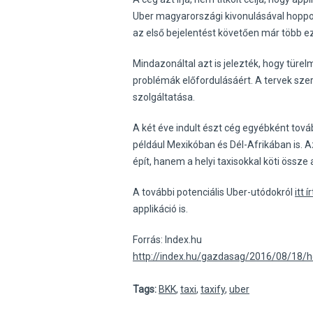
Uber magyarországi kivonulásával hoppo
az első bejelentést követően már több e
Mindazonáltal azt is jelezték, hogy türe
problémák előfordulásáért. A tervek szeri
szolgáltatása.
A két éve indult észt cég egyébként tov
például Mexikóban és Dél-Afrikában is. A
épít, hanem a helyi taxisokkal köti össze
A további potenciális Uber-utódokról
itt í
applikáció is.
Forrás: Index.hu
http://index.hu/gazdasag/2016/08/18/h
Tags:
BKK
,
taxi
,
taxify
,
uber